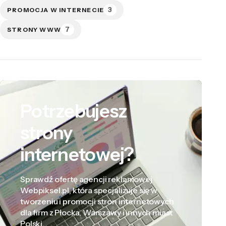
3
PROMOCJA W INTERNECIE
7
STRONY WWW
Potrzebujesz
strony
internetowej?
Sprawdź ofertę agencji reklamowej
Webpiksel.pl, która specjalizuje się w
tworzeniu i promocji stron internetowych
dla firm z Płocka, Warszawy i innych miast
Polski.