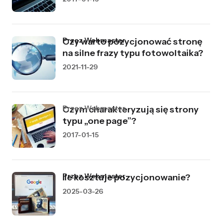
przez Webmaster
Czy warto pozycjonować stronę
na silne frazy typu fotowoltaika?
2021-11-29
przez Webmaster
Czym charakteryzują się strony
typu „one page”?
2017-01-15
przez Webmaster
Ile kosztuje pozycjonowanie?
2025-03-26