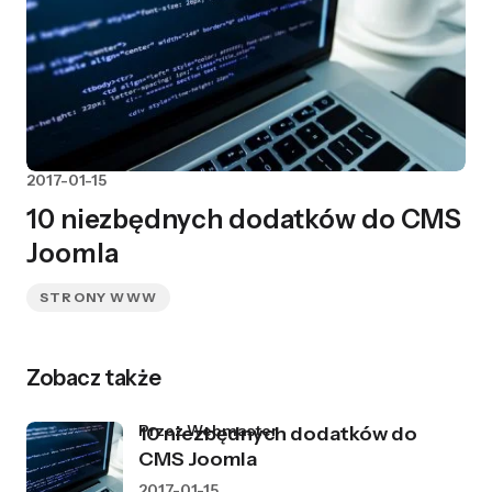
2017-01-15
10 niezbędnych dodatków do CMS
Joomla
STRONY WWW
Zobacz także
przez Webmaster
10 niezbędnych dodatków do
CMS Joomla
2017-01-15