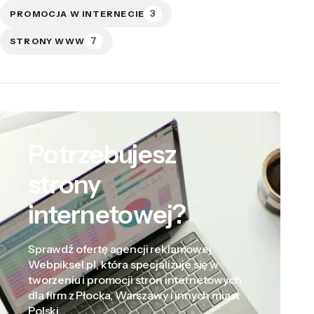
3
PROMOCJA W INTERNECIE
7
STRONY WWW
Potrzebujesz
strony
internetowej?
Sprawdź ofertę agencji reklamowej
Webpiksel.pl, która specjalizuje się w
tworzeniu i promocji stron internetowych
dla firm z Płocka, Warszawy i innych miast
Polski.