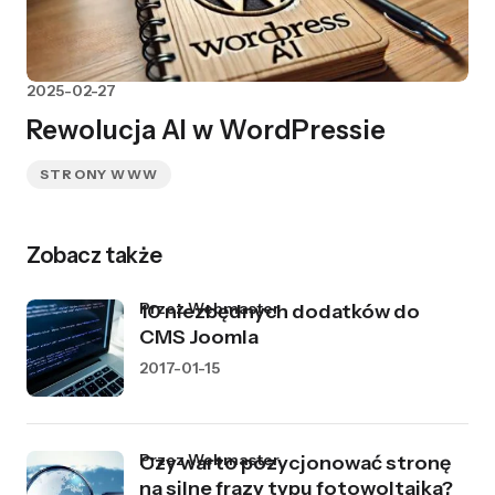
2025-02-27
Rewolucja AI w WordPressie
STRONY WWW
Zobacz także
przez Webmaster
10 niezbędnych dodatków do
CMS Joomla
2017-01-15
przez Webmaster
Czy warto pozycjonować stronę
na silne frazy typu fotowoltaika?