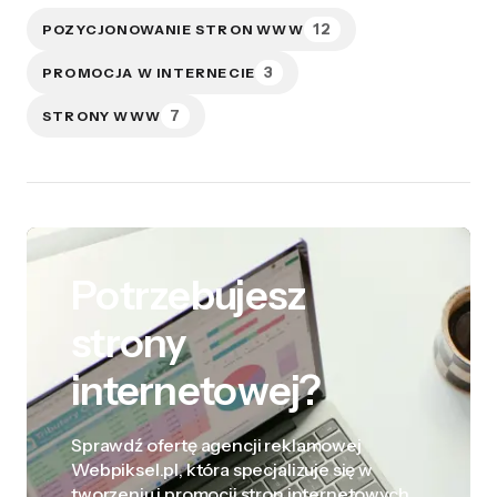
12
POZYCJONOWANIE STRON WWW
3
PROMOCJA W INTERNECIE
7
STRONY WWW
Potrzebujesz
strony
internetowej?
Sprawdź ofertę agencji reklamowej
Webpiksel.pl, która specjalizuje się w
tworzeniu i promocji stron internetowych