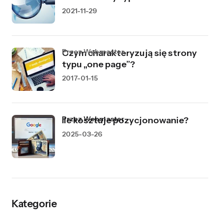
2021-11-29
przez Webmaster
Czym charakteryzują się strony
typu „one page”?
2017-01-15
przez Webmaster
Ile kosztuje pozycjonowanie?
2025-03-26
Kategorie