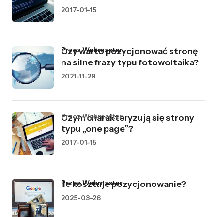
2017-01-15
przez Webmaster
Czy warto pozycjonować stronę
na silne frazy typu fotowoltaika?
2021-11-29
przez Webmaster
Czym charakteryzują się strony
typu „one page”?
2017-01-15
przez Webmaster
Ile kosztuje pozycjonowanie?
2025-03-26