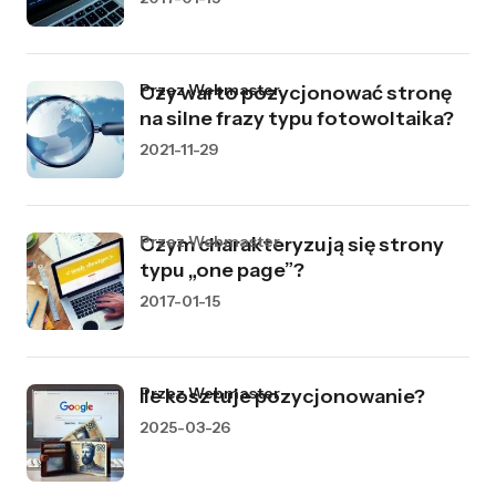
przez Webmaster
Czy warto pozycjonować stronę
na silne frazy typu fotowoltaika?
2021-11-29
przez Webmaster
Czym charakteryzują się strony
typu „one page”?
2017-01-15
przez Webmaster
Ile kosztuje pozycjonowanie?
2025-03-26