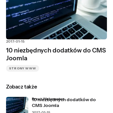
2017-01-15
10 niezbędnych dodatków do CMS
Joomla
STRONY WWW
Zobacz także
przez Webmaster
10 niezbędnych dodatków do
CMS Joomla
2017-01-15