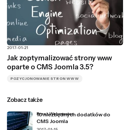
2017-01-21
Jak zoptymalizować strony www
oparte o CMS Joomla 3.5?
POZYCJONOWANIE STRON WWW
Zobacz także
przez Webmaster
10 niezbędnych dodatków do
CMS Joomla
2017-01-15