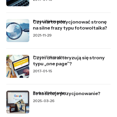
przez Webmaster
Czy warto pozycjonować stronę
na silne frazy typu fotowoltaika?
2021-11-29
przez Webmaster
Czym charakteryzują się strony
typu „one page”?
2017-01-15
przez Webmaster
Ile kosztuje pozycjonowanie?
2025-03-26